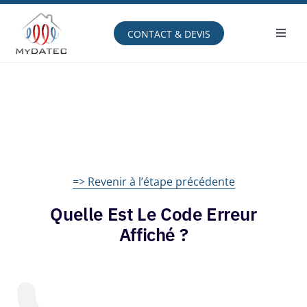
Passer
au
contenu
CONTACT & DEVIS
Toggl
Navig
Comprendre
Avantages
Produits
Service
=> Revenir à l’étape précédente
Espace client
Quelle Est Le Code Erreur
Affiché ?