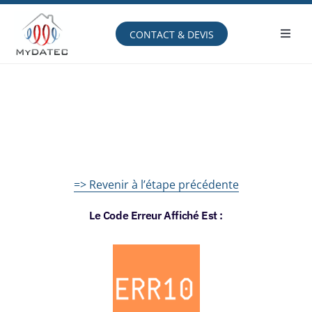
Passer
au
contenu
CONTACT & DEVIS
Toggl
Navig
Comprendre
Avantages
Produits
Service
=> Revenir à l’étape précédente
Espace client
Le Code Erreur Affiché Est :