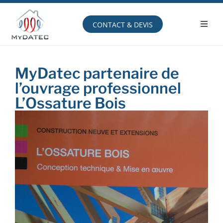
Passer
au
contenu
CONTACT & DEVIS
Toggl
Navig
Comprendre
MyDatec partenaire de
Avantages
l’ouvrage professionnel
L’Ossature Bois
Produits
Service
Espace client